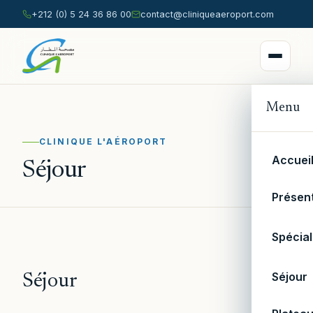
+212 (0) 5 24 36 86 00
contact@cliniqueaeroport.com
Menu
CLINIQUE L'AÉROPORT
Accuei
Séjour
Présen
Spécial
Séjour
Séjour